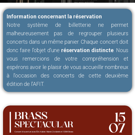
Information concernant la réservation
Notre système de billetterie ne permet
malheureusement pas de regrouper plusieurs
concerts dans un même panier. Chaque concert doit
donc faire l’objet d’une
réservation distincte
. Nous
vous remercions de votre compréhension et
espérons avoir le plaisir de vous accueillir nombreux
à l’occasion des concerts de cette deuxième
édition de l’AFIT.