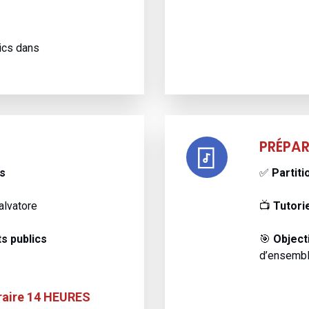
ics dans
PRÉPA
s
✅
Partiti
alvatore
📺
Tutori
s publics
🎯
Object
d’ensembl
raire 14 HEURES