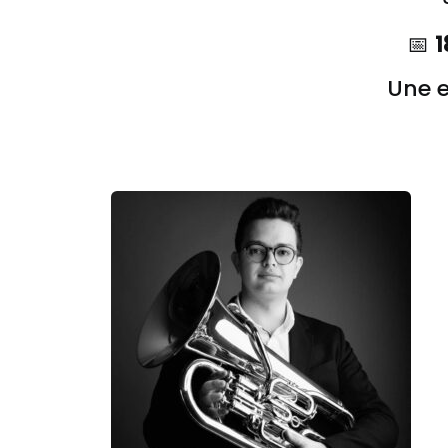
📅
1
Une e