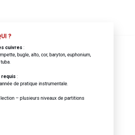
UI ?
es cuivres
:
ompette, bugle, alto, cor, baryton, euphonium,
tuba.
 requis
:
année de pratique instrumentale.
ection – plusieurs niveaux de partitions