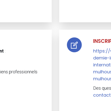
INSCRI
https:/
nt
:
demie-i
interna
mulhou
iens professionnels
mulhous
Des ques
contact