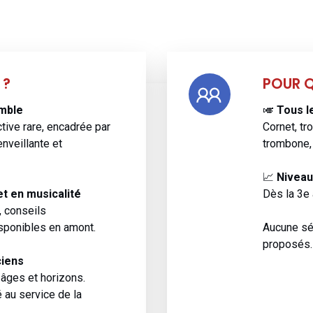
 ?
POUR Q
mble
🎺
Tous l
tive rare, encadrée par
Cornet, tr
nveillante et
trombone, 
📈
Niveau
et en musicalité
Dès la 3e 
, conseils
isponibles en amont.
Aucune sél
proposés.
ciens
 âges et horizons.
 au service de la