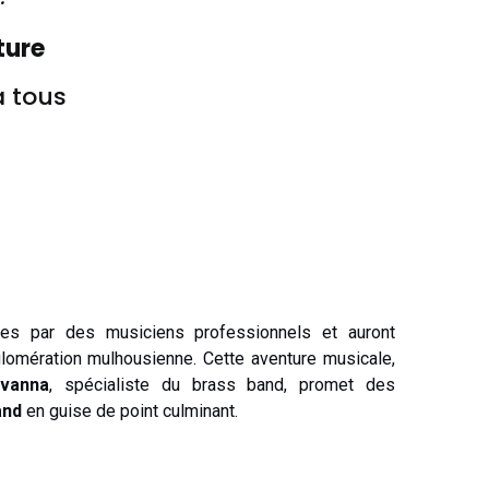
ture
à tous
rées par des musiciens professionnels et auront
glomération mulhousienne. Cette aventure musicale,
avanna
, spécialiste du brass band, promet des
and
en guise de point culminant.