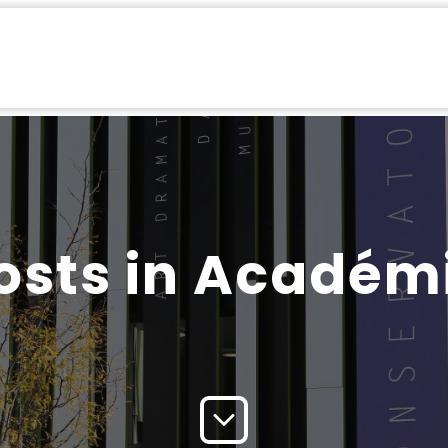
émie
Festival
Summer Brass
Formation Professionnelle
Parten
osts in Académ